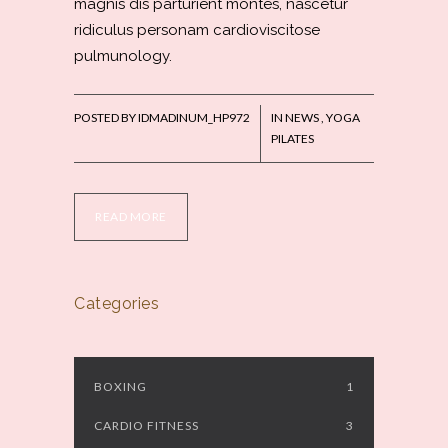
magnis dis parturient montes, nascetur
ridiculus personam cardioviscitose
pulmunology.
POSTED BY
IDMADINUM_HP972
IN
NEWS
,
YOGA
PILATES
READ MORE
Categories
BOXING
1
CARDIO FITNESS
3