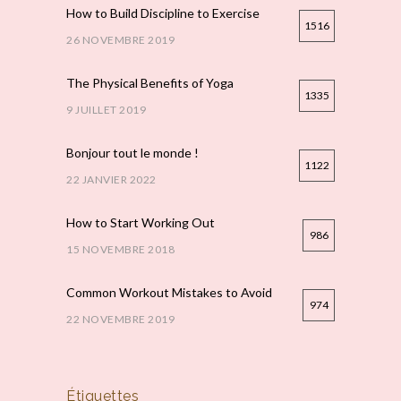
How to Build Discipline to Exercise
1516
26 NOVEMBRE 2019
The Physical Benefits of Yoga
1335
9 JUILLET 2019
Bonjour tout le monde !
1122
22 JANVIER 2022
How to Start Working Out
986
15 NOVEMBRE 2018
Common Workout Mistakes to Avoid
974
22 NOVEMBRE 2019
Étiquettes