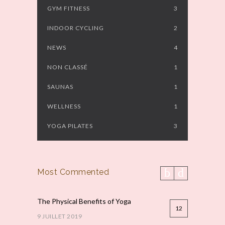
GYM FITNESS
3
INDOOR CYCLING
2
NEWS
4
NON CLASSÉ
1
SAUNAS
1
WELLNESS
1
YOGA PILATES
3
Most Commented
The Physical Benefits of Yoga
12
9 JUILLET 2019