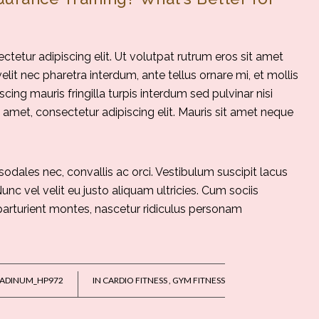
tetur adipiscing elit. Ut volutpat rutrum eros sit amet
velit nec pharetra interdum, ante tellus ornare mi, et mollis
iscing mauris fringilla turpis interdum sed pulvinar nisi
amet, consectetur adipiscing elit. Mauris sit amet neque
 sodales nec, convallis ac orci. Vestibulum suscipit lacus
Nunc vel velit eu justo aliquam ultricies. Cum sociis
arturient montes, nascetur ridiculus personam
ADINUM_HP972
IN
CARDIO FITNESS
,
GYM FITNESS