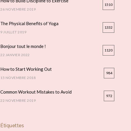
How to Build Discipline to Exercise
1510
26 NOVEMBRE 2019
The Physical Benefits of Yoga
1332
9 JUILLET 2019
Bonjour tout le monde !
1120
22 JANVIER 2022
How to Start Working Out
984
15 NOVEMBRE 2018
Common Workout Mistakes to Avoid
972
22 NOVEMBRE 2019
Étiquettes