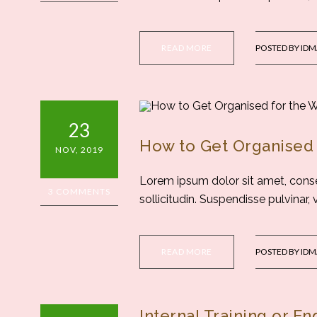
READ MORE
POSTED BY
IDM
23
How to Get Organised
NOV, 2019
Lorem ipsum dolor sit amet, consec
3 COMMENTS
sollicitudin. Suspendisse pulvinar,
READ MORE
POSTED BY
IDM
Internal Training or E