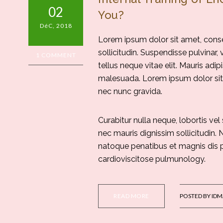
02
You?
DéC, 2018
Lorem ipsum dolor sit amet, consec
sollicitudin. Suspendisse pulvinar, 
1 COMMENT
tellus neque vitae elit. Mauris adip
malesuada. Lorem ipsum dolor sit 
nec nunc gravida.
Curabitur nulla neque, lobortis vel
nec mauris dignissim sollicitudin. 
natoque penatibus et magnis dis p
cardioviscitose pulmunology.
READ MORE
POSTED BY
IDM