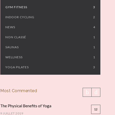
GYM FITNESS
3
INDOOR CYCLING
2
NEWS
4
NON CLASSÉ
1
SAUNAS
1
WELLNESS
1
YOGA PILATES
3
Most Commented
The Physical Benefits of Yoga
12
9 JUILLET 2019