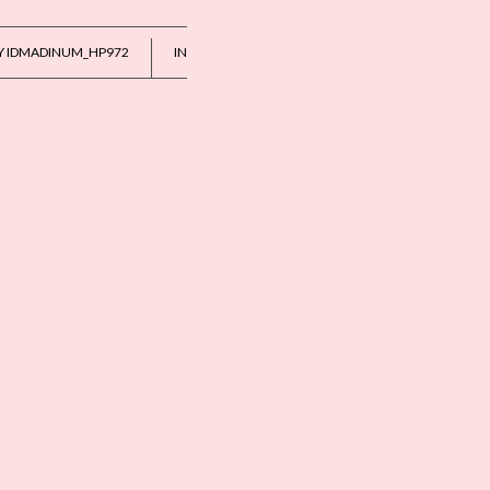
Y
IDMADINUM_HP972
IN