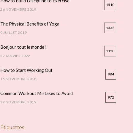
How to Build Discipline to Exercise
1510
26 NOVEMBRE 2019
The Physical Benefits of Yoga
1332
9 JUILLET 2019
Bonjour tout le monde !
1120
22 JANVIER 2022
How to Start Working Out
984
15 NOVEMBRE 2018
Common Workout Mistakes to Avoid
972
22 NOVEMBRE 2019
Étiquettes