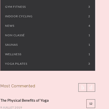
GYM FITNESS
3
INDOOR CYCLING
2
NEWS
4
NON CLASSÉ
1
SAUNAS
1
WELLNESS
1
YOGA PILATES
3
Most Commented
The Physical Benefits of Yoga
12
9 JUILLET 2019